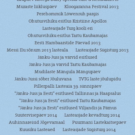
Muraste liikluspäev
Kloogaranna Festival 2013
Perehommik Löwenruh pargis
Ohutusvihiku esitlus Kristiine Apollos
Lasteasjade Turg kooli eri
Ohutusvihiku esitlus Tartu Kaubamajas
Eesti Hambaarstide Päevad 2013
Messi Ilu sõnum 2013 lasteala
Lasteasjade Sügisturg 2013
Jänku-Juss ja värvid esitlused
Jänku-Juss ja värvid Tartu Kaubamajas
Mudilaste Mängula Mängupäev
Jänku-Jussi sõber Jõuluvana
TVTG laste jõulupidu
Pillerpalli Lasteaia 39. sünnipäev
"Jänku-Juss ja Eesti" esitlused Tallinnas ja Haapsalus
"Jänku-Juss ja Eesti" esitlused Tartu Kaubamajas
"Jänku-Juss ja Eesti" esitlused Viljandis ja Pärnus
Suutervisepäev 2014
Lasteasjade kevadturg 2014
Auhinnareisid Jõgevamaal
Puurmani Lastekaitsepäev
Kuusiku Lasteaed
Lasteasjade Sügisturg 2014