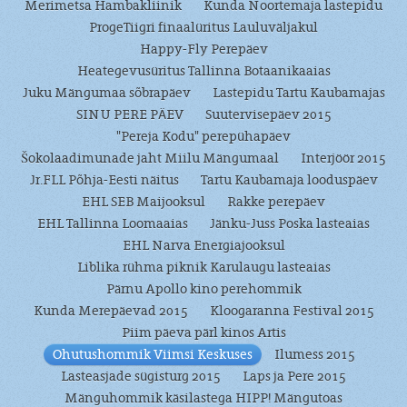
Merimetsa Hambakliinik
Kunda Noortemaja lastepidu
ProgeTiigri finaalüritus Lauluväljakul
Happy-Fly Perepäev
Heategevusüritus Tallinna Botaanikaaias
Juku Mängumaa sõbrapäev
Lastepidu Tartu Kaubamajas
SINU PERE PÄEV
Suutervisepäev 2015
"Pereja Kodu" perepühapäev
Šokolaadimunade jaht Miilu Mängumaal
Interjöör 2015
Jr.FLL Põhja-Eesti näitus
Tartu Kaubamaja looduspäev
EHL SEB Maijooksul
Rakke perepäev
EHL Tallinna Loomaaias
Jänku-Juss Poska lasteaias
EHL Narva Energiajooksul
Liblika rühma piknik Karulaugu lasteaias
Pärnu Apollo kino perehommik
Kunda Merepäevad 2015
Kloogaranna Festival 2015
Piim päeva pärl kinos Artis
Ohutushommik Viimsi Keskuses
Ilumess 2015
Lasteasjade sügisturg 2015
Laps ja Pere 2015
Mänguhommik käsilastega HIPP! Mängutoas