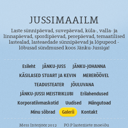
JUSSIMAAILM
Laste sünnipäevad, suvepäevad, küla-, valla- ja
linnapäevad, spordipäevad, perepäevad, temaatilised
lastealad, lasteaedade sünnipäevad ja lõpupeod -
lõbusad sündmused koos Jänku-Jussiga!
Esileht
JÄNKU-JUSS
JÄNKU-JOHANNA
KÄSILASED STUART JA KEVIN
MERERÖÖVEL
TEADUSTEATER
JÕULUVANA
JÄNKU-JUSSI MEISTRIKLUBI
Erilahendused
Korporatiivmaskotid
Uudised
Mängutoad
Minu sõbrad
Galerii
Kontakt
Mess Interjöör 2012
PO.P lasteriiete moešõu