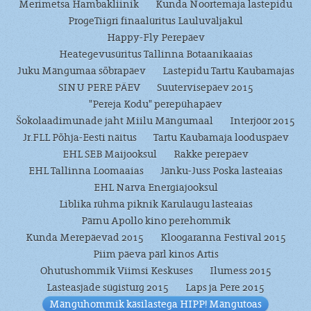
Merimetsa Hambakliinik
Kunda Noortemaja lastepidu
ProgeTiigri finaalüritus Lauluväljakul
Happy-Fly Perepäev
Heategevusüritus Tallinna Botaanikaaias
Juku Mängumaa sõbrapäev
Lastepidu Tartu Kaubamajas
SINU PERE PÄEV
Suutervisepäev 2015
"Pereja Kodu" perepühapäev
Šokolaadimunade jaht Miilu Mängumaal
Interjöör 2015
Jr.FLL Põhja-Eesti näitus
Tartu Kaubamaja looduspäev
EHL SEB Maijooksul
Rakke perepäev
EHL Tallinna Loomaaias
Jänku-Juss Poska lasteaias
EHL Narva Energiajooksul
Liblika rühma piknik Karulaugu lasteaias
Pärnu Apollo kino perehommik
Kunda Merepäevad 2015
Kloogaranna Festival 2015
Piim päeva pärl kinos Artis
Ohutushommik Viimsi Keskuses
Ilumess 2015
Lasteasjade sügisturg 2015
Laps ja Pere 2015
Mänguhommik käsilastega HIPP! Mängutoas