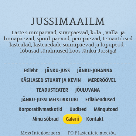
JUSSIMAAILM
Laste sünnipäevad, suvepäevad, küla-, valla- ja
linnapäevad, spordipäevad, perepäevad, temaatilised
lastealad, lasteaedade sünnipäevad ja lõpupeod -
lõbusad sündmused koos Jänku-Jussiga!
Esileht
JÄNKU-JUSS
JÄNKU-JOHANNA
KÄSILASED STUART JA KEVIN
MERERÖÖVEL
TEADUSTEATER
JÕULUVANA
JÄNKU-JUSSI MEISTRIKLUBI
Erilahendused
Korporatiivmaskotid
Uudised
Mängutoad
Minu sõbrad
Galerii
Kontakt
Mess Interjöör 2012
PO.P lasteriiete moešõu