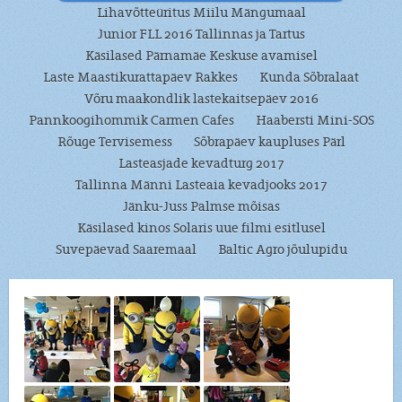
Lihavõtteüritus Miilu Mängumaal
Junior FLL 2016 Tallinnas ja Tartus
Käsilased Pärnamäe Keskuse avamisel
Laste Maastikurattapäev Rakkes
Kunda Sõbralaat
Võru maakondlik lastekaitsepäev 2016
Pannkoogihommik Carmen Cafes
Haabersti Mini-SOS
Rõuge Tervisemess
Sõbrapäev kaupluses Pärl
Lasteasjade kevadturg 2017
Tallinna Männi Lasteaia kevadjooks 2017
Jänku-Juss Palmse mõisas
Käsilased kinos Solaris uue filmi esitlusel
Suvepäevad Saaremaal
Baltic Agro jõulupidu