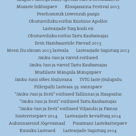
Muraste liikluspäev
Kloogaranna Festival 2013
Perehommik Löwenruh pargis
Ohutusvihiku esitlus Kristiine Apollos
Lasteasjade Turg kooli eri
Ohutusvihiku esitlus Tartu Kaubamajas
Eesti Hambaarstide Päevad 2013
Messi Ilu sõnum 2013 lasteala
Lasteasjade Sügisturg 2013
Jänku-Juss ja värvid esitlused
Jänku-Juss ja värvid Tartu Kaubamajas
Mudilaste Mängula Mängupäev
Jänku-Jussi sõber Jõuluvana
TVTG laste jõulupidu
Pillerpalli Lasteaia 39. sünnipäev
"Jänku-Juss ja Eesti" esitlused Tallinnas ja Haapsalus
"Jänku-Juss ja Eesti" esitlused Tartu Kaubamajas
"Jänku-Juss ja Eesti" esitlused Viljandis ja Pärnus
Suutervisepäev 2014
Lasteasjade kevadturg 2014
Auhinnareisid Jõgevamaal
Puurmani Lastekaitsepäev
Kuusiku Lasteaed
Lasteasjade Sügisturg 2014