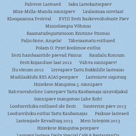
Palivere Lasteaed
Saku Lastekaitsepäev
Miia-Milla-Manda sünnipäev
Laulasmaa suvelaat
Kloogaranna Festival
XVIII Eesti Raskeveohobuste Päev
Miniolümpia Võhmas
Raamatudegustatsioon Kristiine Prismas
Palju õnne, Angela!
Täheraamatu esitlused
Polarn O. Pyret koolimoe esitlus
Eesti hambaarstide päevad Pärnus
Raudalu Konsum
Eesti kirjanduse laat 2012
Vahva sünnipäev!
Ilu sõnum 2012
Leivapäev Tartu Rukkilille lasteaias
Mudilasklubi KES AIAS perepäev
Lasteriiete sügisturg
Hiirekese Mängutoa 5. sünnipäev
Rahvusvaheline Lumepäev Tartu Kaubamaja uisuväljakul
Sünnipäev mängutoas Lahe Koht
Loodusvihiku esitlused üle Eesti
Suutervise päev 2013
Loodusvihiku esitlus Tartu Kaubamajas
Paikuse lasteaed
Lasteasjade Kevadturg 2013
Mess Interjöör 2013
Hiirekese Mängutoa perepäev
Laupäev lastega Daily Special Café & Restaurant'is