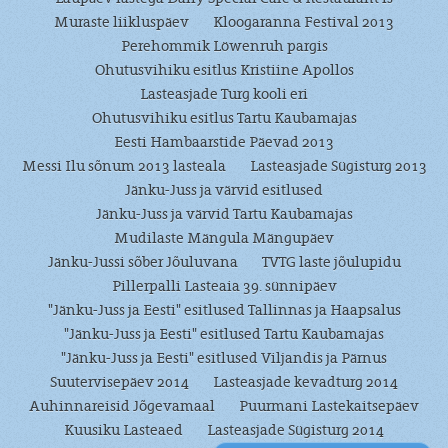
Muraste liikluspäev
Kloogaranna Festival 2013
Perehommik Löwenruh pargis
Ohutusvihiku esitlus Kristiine Apollos
Lasteasjade Turg kooli eri
Ohutusvihiku esitlus Tartu Kaubamajas
Eesti Hambaarstide Päevad 2013
Messi Ilu sõnum 2013 lasteala
Lasteasjade Sügisturg 2013
Jänku-Juss ja värvid esitlused
Jänku-Juss ja värvid Tartu Kaubamajas
Mudilaste Mängula Mängupäev
Jänku-Jussi sõber Jõuluvana
TVTG laste jõulupidu
Pillerpalli Lasteaia 39. sünnipäev
"Jänku-Juss ja Eesti" esitlused Tallinnas ja Haapsalus
"Jänku-Juss ja Eesti" esitlused Tartu Kaubamajas
"Jänku-Juss ja Eesti" esitlused Viljandis ja Pärnus
Suutervisepäev 2014
Lasteasjade kevadturg 2014
Auhinnareisid Jõgevamaal
Puurmani Lastekaitsepäev
Kuusiku Lasteaed
Lasteasjade Sügisturg 2014