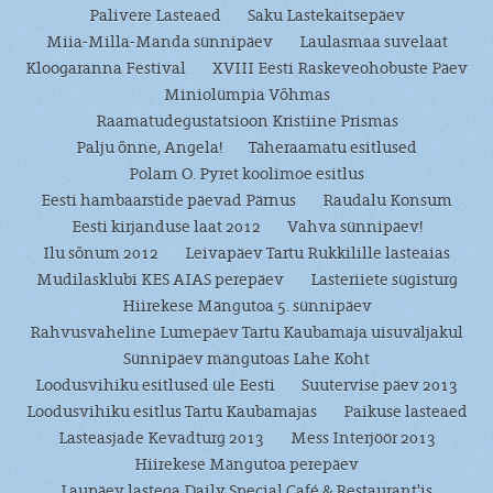
Palivere Lasteaed
Saku Lastekaitsepäev
Miia-Milla-Manda sünnipäev
Laulasmaa suvelaat
Kloogaranna Festival
XVIII Eesti Raskeveohobuste Päev
Miniolümpia Võhmas
Raamatudegustatsioon Kristiine Prismas
Palju õnne, Angela!
Täheraamatu esitlused
Polarn O. Pyret koolimoe esitlus
Eesti hambaarstide päevad Pärnus
Raudalu Konsum
Eesti kirjanduse laat 2012
Vahva sünnipäev!
Ilu sõnum 2012
Leivapäev Tartu Rukkilille lasteaias
Mudilasklubi KES AIAS perepäev
Lasteriiete sügisturg
Hiirekese Mängutoa 5. sünnipäev
Rahvusvaheline Lumepäev Tartu Kaubamaja uisuväljakul
Sünnipäev mängutoas Lahe Koht
Loodusvihiku esitlused üle Eesti
Suutervise päev 2013
Loodusvihiku esitlus Tartu Kaubamajas
Paikuse lasteaed
Lasteasjade Kevadturg 2013
Mess Interjöör 2013
Hiirekese Mängutoa perepäev
Laupäev lastega Daily Special Café & Restaurant'is