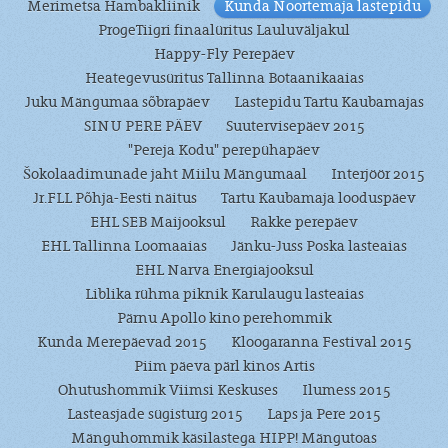
Merimetsa Hambakliinik
Kunda Noortemaja lastepidu
ProgeTiigri finaalüritus Lauluväljakul
Happy-Fly Perepäev
Heategevusüritus Tallinna Botaanikaaias
Juku Mängumaa sõbrapäev
Lastepidu Tartu Kaubamajas
SINU PERE PÄEV
Suutervisepäev 2015
"Pereja Kodu" perepühapäev
Šokolaadimunade jaht Miilu Mängumaal
Interjöör 2015
Jr.FLL Põhja-Eesti näitus
Tartu Kaubamaja looduspäev
EHL SEB Maijooksul
Rakke perepäev
EHL Tallinna Loomaaias
Jänku-Juss Poska lasteaias
EHL Narva Energiajooksul
Liblika rühma piknik Karulaugu lasteaias
Pärnu Apollo kino perehommik
Kunda Merepäevad 2015
Kloogaranna Festival 2015
Piim päeva pärl kinos Artis
Ohutushommik Viimsi Keskuses
Ilumess 2015
Lasteasjade sügisturg 2015
Laps ja Pere 2015
Mänguhommik käsilastega HIPP! Mängutoas