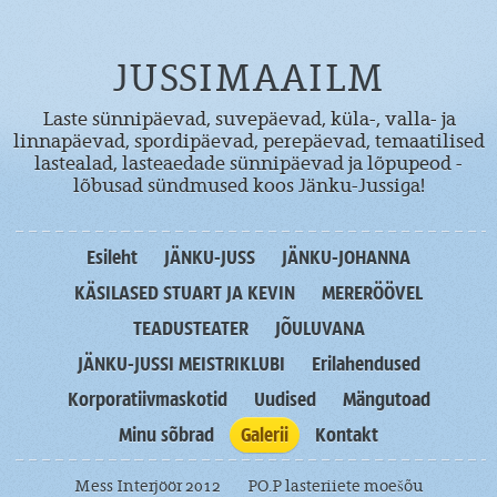
JUSSIMAAILM
Laste sünnipäevad, suvepäevad, küla-, valla- ja
linnapäevad, spordipäevad, perepäevad, temaatilised
lastealad, lasteaedade sünnipäevad ja lõpupeod -
lõbusad sündmused koos Jänku-Jussiga!
Esileht
JÄNKU-JUSS
JÄNKU-JOHANNA
KÄSILASED STUART JA KEVIN
MERERÖÖVEL
TEADUSTEATER
JÕULUVANA
JÄNKU-JUSSI MEISTRIKLUBI
Erilahendused
Korporatiivmaskotid
Uudised
Mängutoad
Minu sõbrad
Galerii
Kontakt
Mess Interjöör 2012
PO.P lasteriiete moešõu