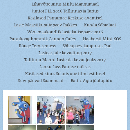
Lihavõtteüritus Miilu Mängumaal
Junior FLL 2016 Tallinnas ja Tartus
Käsilased Pärnamäe Keskuse avamisel
Laste Maastikurattapäev Rakkes
Kunda Sõbralaat
Võru maakondlik lastekaitsepäev 2016
Pannkoogihommik Carmen Cafes
Haabersti Mini-SOS
Rõuge Tervisemess
Sõbrapäev kaupluses Pärl
Lasteasjade kevadturg 2017
Tallinna Männi Lasteaia kevadjooks 2017
Jänku-Juss Palmse mõisas
Käsilased kinos Solaris uue filmi esitlusel
Suvepäevad Saaremaal
Baltic Agro jõulupidu