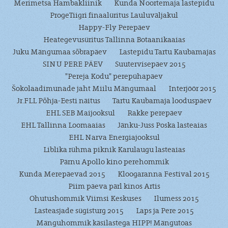
Merimetsa Hambakliinik
Kunda Noortemaja lastepidu
ProgeTiigri finaalüritus Lauluväljakul
Happy-Fly Perepäev
Heategevusüritus Tallinna Botaanikaaias
Juku Mängumaa sõbrapäev
Lastepidu Tartu Kaubamajas
SINU PERE PÄEV
Suutervisepäev 2015
"Pereja Kodu" perepühapäev
Šokolaadimunade jaht Miilu Mängumaal
Interjöör 2015
Jr.FLL Põhja-Eesti näitus
Tartu Kaubamaja looduspäev
EHL SEB Maijooksul
Rakke perepäev
EHL Tallinna Loomaaias
Jänku-Juss Poska lasteaias
EHL Narva Energiajooksul
Liblika rühma piknik Karulaugu lasteaias
Pärnu Apollo kino perehommik
Kunda Merepäevad 2015
Kloogaranna Festival 2015
Piim päeva pärl kinos Artis
Ohutushommik Viimsi Keskuses
Ilumess 2015
Lasteasjade sügisturg 2015
Laps ja Pere 2015
Mänguhommik käsilastega HIPP! Mängutoas