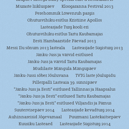
Muraste liikluspäev
Kloogaranna Festival 2013
Perehommik Löwenruh pargis
Ohutusvihiku esitlus Kristiine Apollos
Lasteasjade Turg kooli eri
Ohutusvihiku esitlus Tartu Kaubamajas
Eesti Hambaarstide Päevad 2013
Messi Ilu sõnum 2013 lasteala
Lasteasjade Sügisturg 2013
Jänku-Juss ja värvid esitlused
Jänku-Juss ja värvid Tartu Kaubamajas
Mudilaste Mängula Mängupäev
Jänku-Jussi sõber Jõuluvana
TVTG laste jõulupidu
Pillerpalli Lasteaia 39. sünnipäev
"Jänku-Juss ja Eesti" esitlused Tallinnas ja Haapsalus
"Jänku-Juss ja Eesti" esitlused Tartu Kaubamajas
"Jänku-Juss ja Eesti" esitlused Viljandis ja Pärnus
Suutervisepäev 2014
Lasteasjade kevadturg 2014
Auhinnareisid Jõgevamaal
Puurmani Lastekaitsepäev
Kuusiku Lasteaed
Lasteasjade Sügisturg 2014