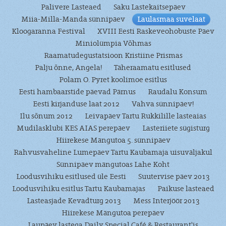
Palivere Lasteaed
Saku Lastekaitsepäev
Miia-Milla-Manda sünnipäev
Laulasmaa suvelaat
Kloogaranna Festival
XVIII Eesti Raskeveohobuste Päev
Miniolümpia Võhmas
Raamatudegustatsioon Kristiine Prismas
Palju õnne, Angela!
Täheraamatu esitlused
Polarn O. Pyret koolimoe esitlus
Eesti hambaarstide päevad Pärnus
Raudalu Konsum
Eesti kirjanduse laat 2012
Vahva sünnipäev!
Ilu sõnum 2012
Leivapäev Tartu Rukkilille lasteaias
Mudilasklubi KES AIAS perepäev
Lasteriiete sügisturg
Hiirekese Mängutoa 5. sünnipäev
Rahvusvaheline Lumepäev Tartu Kaubamaja uisuväljakul
Sünnipäev mängutoas Lahe Koht
Loodusvihiku esitlused üle Eesti
Suutervise päev 2013
Loodusvihiku esitlus Tartu Kaubamajas
Paikuse lasteaed
Lasteasjade Kevadturg 2013
Mess Interjöör 2013
Hiirekese Mängutoa perepäev
Laupäev lastega Daily Special Café & Restaurant'is