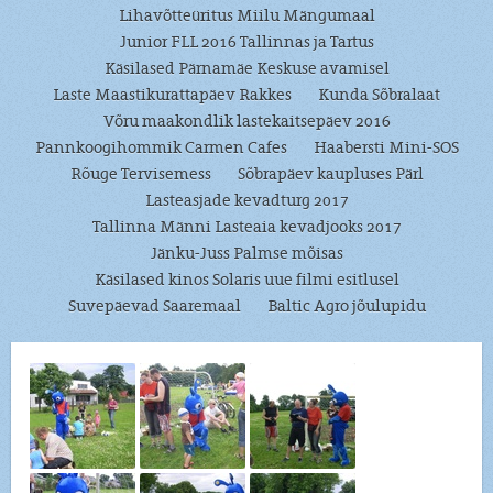
Lihavõtteüritus Miilu Mängumaal
Junior FLL 2016 Tallinnas ja Tartus
Käsilased Pärnamäe Keskuse avamisel
Laste Maastikurattapäev Rakkes
Kunda Sõbralaat
Võru maakondlik lastekaitsepäev 2016
Pannkoogihommik Carmen Cafes
Haabersti Mini-SOS
Rõuge Tervisemess
Sõbrapäev kaupluses Pärl
Lasteasjade kevadturg 2017
Tallinna Männi Lasteaia kevadjooks 2017
Jänku-Juss Palmse mõisas
Käsilased kinos Solaris uue filmi esitlusel
Suvepäevad Saaremaal
Baltic Agro jõulupidu