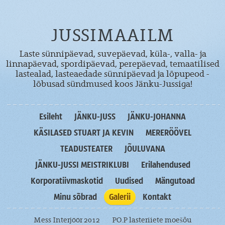
JUSSIMAAILM
Laste sünnipäevad, suvepäevad, küla-, valla- ja
linnapäevad, spordipäevad, perepäevad, temaatilised
lastealad, lasteaedade sünnipäevad ja lõpupeod -
lõbusad sündmused koos Jänku-Jussiga!
Esileht
JÄNKU-JUSS
JÄNKU-JOHANNA
KÄSILASED STUART JA KEVIN
MERERÖÖVEL
TEADUSTEATER
JÕULUVANA
JÄNKU-JUSSI MEISTRIKLUBI
Erilahendused
Korporatiivmaskotid
Uudised
Mängutoad
Minu sõbrad
Galerii
Kontakt
Mess Interjöör 2012
PO.P lasteriiete moešõu