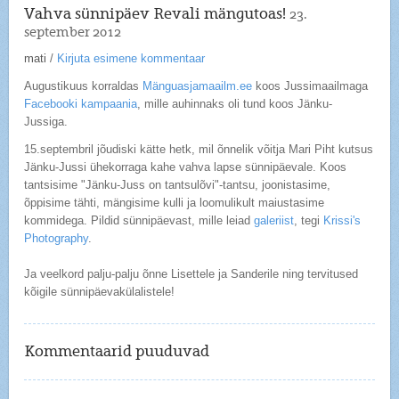
Vahva sünnipäev Revali mängutoas!
23.
september 2012
mati
/
Kirjuta esimene kommentaar
Augustikuus korraldas
Mänguasjamaailm.ee
koos Jussimaailmaga
Facebooki kampaania
, mille auhinnaks oli tund koos Jänku-
Jussiga.
15.septembril jõudiski kätte hetk, mil õnnelik võitja Mari Piht kutsus
Jänku-Jussi ühekorraga kahe vahva lapse sünnipäevale. Koos
tantsisime "Jänku-Juss on tantsulõvi"-tantsu, joonistasime,
õppisime tähti, mängisime kulli ja loomulikult maiustasime
kommidega. Pildid sünnipäevast, mille leiad
galeriist
, tegi
Krissi's
Photography
.
Ja veelkord palju-palju õnne Lisettele ja Sanderile ning tervitused
kõigile sünnipäevakülalistele!
Kommentaarid puuduvad