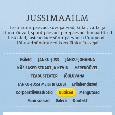
JUSSIMAAILM
Laste sünnipäevad, suvepäevad, küla-, valla- ja
linnapäevad, spordipäevad, perepäevad, temaatilised
lastealad, lasteaedade sünnipäevad ja lõpupeod -
lõbusad sündmused koos Jänku-Jussiga!
Esileht
JÄNKU-JUSS
JÄNKU-JOHANNA
KÄSILASED STUART JA KEVIN
MERERÖÖVEL
TEADUSTEATER
JÕULUVANA
JÄNKU-JUSSI MEISTRIKLUBI
Erilahendused
Korporatiivmaskotid
Uudised
Mängutoad
Minu sõbrad
Galerii
Kontakt