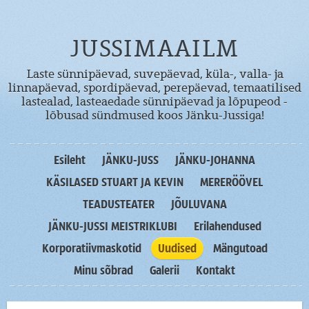
JUSSIMAAILM
Laste sünnipäevad, suvepäevad, küla-, valla- ja
linnapäevad, spordipäevad, perepäevad, temaatilised
lastealad, lasteaedade sünnipäevad ja lõpupeod -
lõbusad sündmused koos Jänku-Jussiga!
Esileht
JÄNKU-JUSS
JÄNKU-JOHANNA
KÄSILASED STUART JA KEVIN
MERERÖÖVEL
TEADUSTEATER
JÕULUVANA
JÄNKU-JUSSI MEISTRIKLUBI
Erilahendused
Korporatiivmaskotid
Uudised
Mängutoad
Minu sõbrad
Galerii
Kontakt