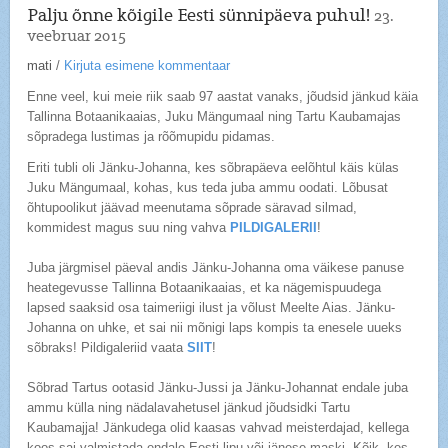
Palju õnne kõigile Eesti sünnipäeva puhul!
23.
veebruar 2015
mati
/
Kirjuta esimene kommentaar
Enne veel, kui meie riik saab 97 aastat vanaks, jõudsid jänkud käia
Tallinna Botaanikaaias, Juku Mängumaal ning Tartu Kaubamajas
sõpradega lustimas ja rõõmupidu pidamas.
Eriti tubli oli Jänku-Johanna, kes sõbrapäeva eelõhtul käis külas
Juku Mängumaal, kohas, kus teda juba ammu oodati. Lõbusat
õhtupoolikut jäävad meenutama sõprade säravad silmad,
kommidest magus suu ning vahva
PILDIGALERII
!
Juba järgmisel päeval andis Jänku-Johanna oma väikese panuse
heategevusse Tallinna Botaanikaaias, et ka nägemispuudega
lapsed saaksid osa taimeriigi ilust ja võlust Meelte Aias. Jänku-
Johanna on uhke, et sai nii mõnigi laps kompis ta enesele uueks
sõbraks! Pildigaleriid vaata
SIIT
!
Sõbrad Tartus ootasid Jänku-Jussi ja Jänku-Johannat endale juba
ammu külla ning nädalavahetusel jänkud jõudsidki Tartu
Kaubamajja! Jänkudega olid kaasas vahvad meisterdajad, kellega
koos sai valmistada endale Eesti lipu või jänese maski. Kõik, kes