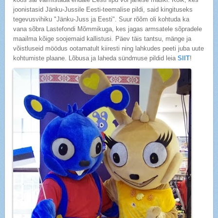
joonistasid Jänku-Jussile Eesti-teemalise pildi, said kingituseks
tegevusvihiku "Jänku-Juss ja Eesti". Suur rõõm oli kohtuda ka
vana sõbra Lastefondi Mõmmikuga, kes jagas armsatele sõpradele
maailma kõige soojemaid kallistusi. Päev täis tantsu, mänge ja
võistluseid möödus ootamatult kiiresti ning lahkudes peeti juba uute
kohtumiste plaane. Lõbusa ja laheda sündmuse pildid leia
SIIT
!