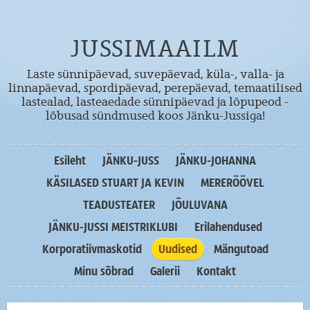
JUSSIMAAILM
Laste sünnipäevad, suvepäevad, küla-, valla- ja
linnapäevad, spordipäevad, perepäevad, temaatilised
lastealad, lasteaedade sünnipäevad ja lõpupeod -
lõbusad sündmused koos Jänku-Jussiga!
Esileht
JÄNKU-JUSS
JÄNKU-JOHANNA
KÄSILASED STUART JA KEVIN
MERERÖÖVEL
TEADUSTEATER
JÕULUVANA
JÄNKU-JUSSI MEISTRIKLUBI
Erilahendused
Korporatiivmaskotid
Uudised
Mängutoad
Minu sõbrad
Galerii
Kontakt