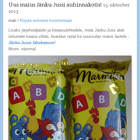
Uus maius Jänku-Jussi auhinnakotis!
15. oktoober
2013
mati
/
Kirjuta esimene kommentaar
Lisaks järjehoidjatele ja kleepsulehtedele, mida Jänku-Juss alati
üritustele kaasa võtab, lisandus nüüd ka suussulav maius lastele -
Jänku-Jussi tähebatoon
!
Mmm, nämma!