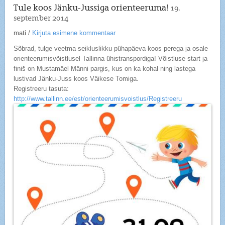
Tule koos Jänku-Jussiga orienteeruma!
19.
september 2014
mati
/
Kirjuta esimene kommentaar
Sõbrad, tulge veetma seikluslikku pühapäeva koos perega ja osale
orienteerumisvõistlusel Tallinna ühistranspordiga! Võistluse start ja
finiš on Mustamäel Männi pargis, kus on ka kohal ning lastega
lustivad Jänku-Juss koos Väikese Tomiga.
Registreeru tasuta:
http://www.tallinn.ee/est/orienteerumisvoistlus/Registreeru