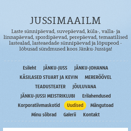
JUSSIMAAILM
Laste sünnipäevad, suvepäevad, küla-, valla- ja
linnapäevad, spordipäevad, perepäevad, temaatilised
lastealad, lasteaedade sünnipäevad ja lõpupeod -
lõbusad sündmused koos Jänku-Jussiga!
Esileht
JÄNKU-JUSS
JÄNKU-JOHANNA
KÄSILASED STUART JA KEVIN
MERERÖÖVEL
TEADUSTEATER
JÕULUVANA
JÄNKU-JUSSI MEISTRIKLUBI
Erilahendused
Korporatiivmaskotid
Uudised
Mängutoad
Minu sõbrad
Galerii
Kontakt