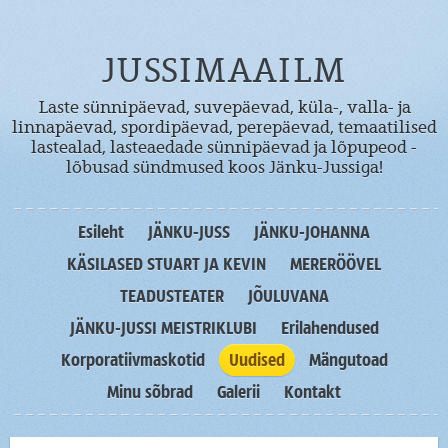
JUSSIMAAILM
Laste sünnipäevad, suvepäevad, küla-, valla- ja
linnapäevad, spordipäevad, perepäevad, temaatilised
lastealad, lasteaedade sünnipäevad ja lõpupeod -
lõbusad sündmused koos Jänku-Jussiga!
Esileht
JÄNKU-JUSS
JÄNKU-JOHANNA
KÄSILASED STUART JA KEVIN
MERERÖÖVEL
TEADUSTEATER
JÕULUVANA
JÄNKU-JUSSI MEISTRIKLUBI
Erilahendused
Korporatiivmaskotid
Uudised
Mängutoad
Minu sõbrad
Galerii
Kontakt