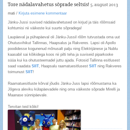
Tore nädalavahetus sõprade seltsis!
5. august 2013
mati
/
Kirjuta esimene kommentaar
Jänku-Jussi suvised nädalavahetused on kirjud ja täis rõõmsaid
kohtumisi nii väikeste kui suurte sõpradega!
Laupäeval ja pühapäeval oli Jänku-Jussil rõõm tutvustada oma uut
Ohutusvihikut Tallinnas, Haapsalus ja Rakveres. Lapsi oli Apollo
poodidesse kogunenud mõnusalt palju ning Elektrijänese ja Nublu
kaasabil sai kõikidega koos nii pilti teha ja suviseid piparkooke
süüa kui ka ohutusteemadel juttu ajada. Fotosid Tallinna esitlusest
saad vaadata
SIIT
, Haapsalu raamatuesitlusest
SIIT
ning Rakveres
toimunust
SIIT
!
Raamatuesitluste kõrval jõudis Jänku-Juss lapsi rõõmustama ka
Jõgeva aleviku külapäevadele ning oma väikeste sõprade Mirelli ja
Maanase sünnipäevale.
Tervitan teid kõiki!