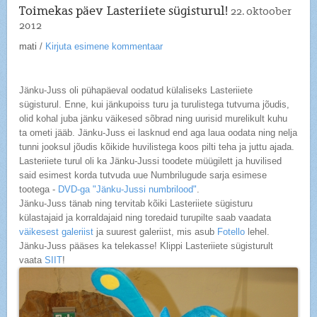
Toimekas päev Lasteriiete sügisturul!
22. oktoober
2012
mati
/
Kirjuta esimene kommentaar
Jänku-Juss oli pühapäeval oodatud külaliseks Lasteriiete
sügisturul. Enne, kui jänkupoiss turu ja turulistega tutvuma jõudis,
olid kohal juba jänku väikesed sõbrad ning uurisid murelikult kuhu
ta ometi jääb. Jänku-Juss ei lasknud end aga laua oodata ning nelja
tunni jooksul jõudis kõikide huvilistega koos pilti teha ja juttu ajada.
Lasteriiete turul oli ka Jänku-Jussi toodete müügilett ja huvilised
said esimest korda tutvuda uue Numbrilugude sarja esimese
tootega -
DVD-ga "Jänku-Jussi numbrilood"
.
Jänku-Juss tänab ning tervitab kõiki Lasteriiete sügisturu
külastajaid ja korraldajaid ning toredaid turupilte saab vaadata
väikesest galeriist
ja suurest galeriist, mis asub
Fotello
lehel.
Jänku-Juss pääses ka telekasse! Klippi Lasteriiete sügisturult
vaata
SIIT
!