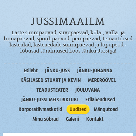
JUSSIMAAILM
Laste sünnipäevad, suvepäevad, küla-, valla- ja
linnapäevad, spordipäevad, perepäevad, temaatilised
lastealad, lasteaedade sünnipäevad ja lõpupeod -
lõbusad sündmused koos Jänku-Jussiga!
Esileht
JÄNKU-JUSS
JÄNKU-JOHANNA
KÄSILASED STUART JA KEVIN
MERERÖÖVEL
TEADUSTEATER
JÕULUVANA
JÄNKU-JUSSI MEISTRIKLUBI
Erilahendused
Korporatiivmaskotid
Uudised
Mängutoad
Minu sõbrad
Galerii
Kontakt