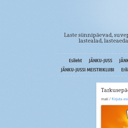
Laste sünnipäevad, suvep
lastealad, lasteae
Esileht
JÄNKU-JUSS
JÄN
JÄNKU-JUSSI MEISTRIKLUBI
Eri
Tarkusepä
mati
/
Kirjuta e