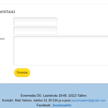
entaar
eri
Evermedia OÜ. Lastekodu 18-49, 10113 Tallinn.
Kontakt: Mati Velmre, telefon 51 39 534 ja e-post
jussimaailm@gmail.com
Facebook:
Jussimaailm