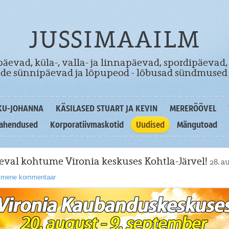
JUSSIMAAILM
äevad, küla-, valla- ja linnapäevad, spordipäevad,
dade sünnipäevad ja lõpupeod - lõbusad sündmused 
KU-JOHANNA
KÄSILASED STUART JA KEVIN
MERERÖÖVEL
lahendused
Korporatiivmaskotid
Uudised
Mängutoad
eval kohtume Vironia keskuses Kohtla-Järvel!
28. a
simene kommentaar