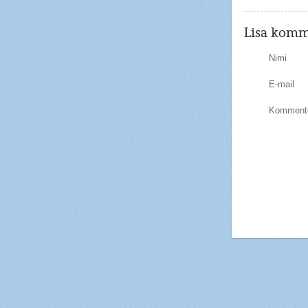
Lisa komm
Nimi
E-mail
Kommente