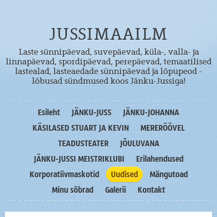
JUSSIMAAILM
Laste sünnipäevad, suvepäevad, küla-, valla- ja
linnapäevad, spordipäevad, perepäevad, temaatilised
lastealad, lasteaedade sünnipäevad ja lõpupeod -
lõbusad sündmused koos Jänku-Jussiga!
Esileht
JÄNKU-JUSS
JÄNKU-JOHANNA
KÄSILASED STUART JA KEVIN
MERERÖÖVEL
TEADUSTEATER
JÕULUVANA
JÄNKU-JUSSI MEISTRIKLUBI
Erilahendused
Korporatiivmaskotid
Uudised
Mängutoad
Minu sõbrad
Galerii
Kontakt