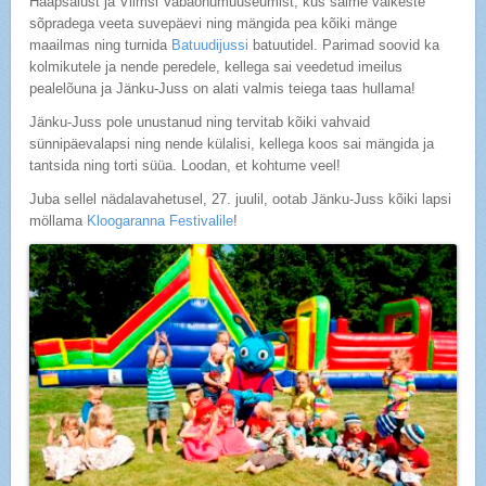
Haapsalust ja Viimsi Vabaõhumuuseumist, kus saime väikeste
sõpradega veeta suvepäevi ning mängida pea kõiki mänge
maailmas ning turnida
Batuudijussi
batuutidel. Parimad soovid ka
kolmikutele ja nende peredele, kellega sai veedetud imeilus
pealelõuna ja Jänku-Juss on alati valmis teiega taas hullama!
Jänku-Juss pole unustanud ning tervitab kõiki vahvaid
sünnipäevalapsi ning nende külalisi, kellega koos sai mängida ja
tantsida ning torti süüa. Loodan, et kohtume veel!
Juba sellel nädalavahetusel, 27. juulil, ootab Jänku-Juss kõiki lapsi
möllama
Kloogaranna Festivalile
!