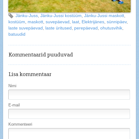
Jänku-Juss
,
Jänku-Jussi kostüüm
,
Jänku-Jussi maskott
,
kostüüm
,
maskott
,
suvepäevad
,
laat
,
Elektrijänes
,
sünnipäev
,
laste suvepäevad
,
laste üritused
,
perepäevad
,
ohutusvihik
,
batuudid
Kommentaarid puuduvad
Lisa kommentaar
Nimi
E-mail
Kommenteeri