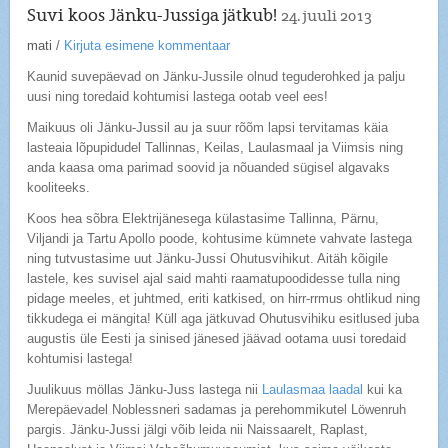
Suvi koos Jänku-Jussiga jätkub!
24. juuli 2013
mati
/
Kirjuta esimene kommentaar
Kaunid suvepäevad on Jänku-Jussile olnud teguderohked ja palju
uusi ning toredaid kohtumisi lastega ootab veel ees!
Maikuus oli Jänku-Jussil au ja suur rõõm lapsi tervitamas käia
lasteaia lõpupidudel Tallinnas, Keilas, Laulasmaal ja Viimsis ning
anda kaasa oma parimad soovid ja nõuanded sügisel algavaks
kooliteeks.
Koos hea sõbra Elektrijänesega külastasime Tallinna, Pärnu,
Viljandi ja Tartu Apollo poode, kohtusime kümnete vahvate lastega
ning tutvustasime uut Jänku-Jussi Ohutusvihikut. Aitäh kõigile
lastele, kes suvisel ajal said mahti raamatupoodidesse tulla ning
pidage meeles, et juhtmed, eriti katkised, on hirr-rrmus ohtlikud ning
tikkudega ei mängita! Küll aga jätkuvad Ohutusvihiku esitlused juba
augustis üle Eesti ja sinised jänesed jäävad ootama uusi toredaid
kohtumisi lastega!
Juulikuus möllas Jänku-Juss lastega nii
Laulasmaa laadal
kui ka
Merepäevadel Noblessneri sadamas ja perehommikutel Löwenruh
pargis. Jänku-Jussi jälgi võib leida nii Naissaarelt, Raplast,