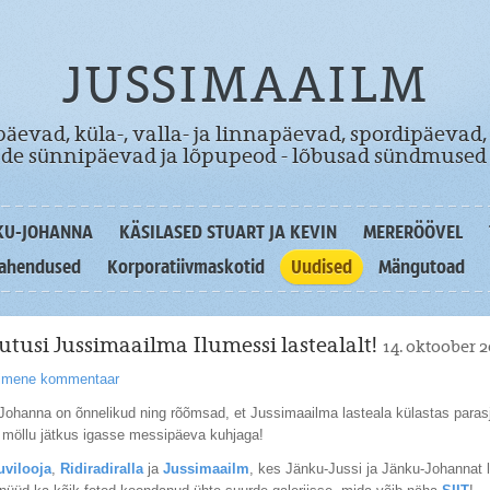
JUSSIMAAILM
äevad, küla-, valla- ja linnapäevad, spordipäevad,
dade sünnipäevad ja lõpupeod - lõbusad sündmused 
KU-JOHANNA
KÄSILASED STUART JA KEVIN
MERERÖÖVEL
lahendused
Korporatiivmaskotid
Uudised
Mängutoad
tusi Jussimaailma Ilumessi lastealalt!
14. oktoober 
simene kommentaar
Johanna on õnnelikud ning rõõmsad, et Jussimaailma lasteala külastas parasj
a möllu jätkus igasse messipäeva kuhjaga!
uvilooja
,
Ridiradiralla
ja
Jussimaailm
, kes Jänku-Jussi ja Jänku-Johannat 