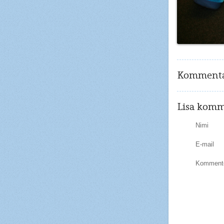
Kommenta
Lisa komm
Nimi
E-mail
Kommente