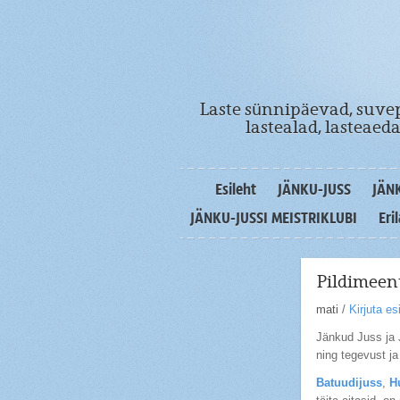
Laste sünnipäevad, suvep
lastealad, lasteae
Esileht
JÄNKU-JUSS
JÄN
JÄNKU-JUSSI MEISTRIKLUBI
Eri
Pildimeenu
mati
/
Kirjuta e
Jänkud Juss ja 
ning tegevust j
Batuudijuss
,
H