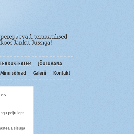
 perepäevad, temaatilised
koos Jänku-Jussiga!
TEADUSTEATER
JÕULUVANA
Minu sõbrad
Galerii
Kontakt
2013
agu palju lapsi
lasteala sisuga