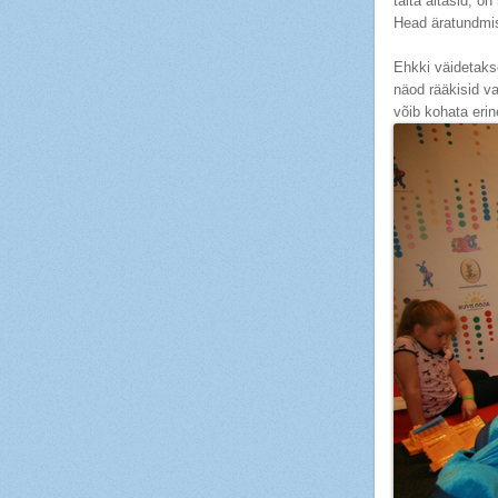
täita aitasid, o
Head äratundmis
Ehkki väidetaks
näod rääkisid v
võib kohata erin