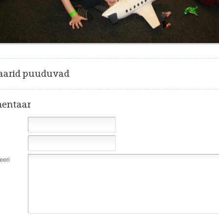
arid puuduvad
entaar
eri