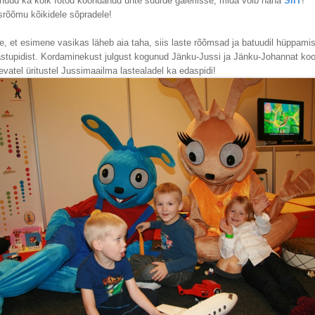
n nüüd ka kõik fotod koondanud ühte suurde galeriisse, mida võib näha
SIIT
!
rõõmu kõikidele sõpradele!
e, et esimene vasikas läheb aia taha, siis laste rõõmsad ja batuudil hüppami
astupidist. Kordaminekust julgust kogunud Jänku-Jussi ja Jänku-Johannat ko
evatel üritustel Jussimaailma lastealadel ka edaspidi!