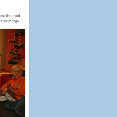
sest õhetavad
os sõpradega