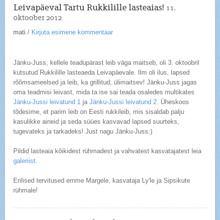
Leivapäeval Tartu Rukkilille lasteaias!
11.
oktoober 2012
mati
/
Kirjuta esimene kommentaar
Jänku-Juss, kellele teadupärast leib väga maitseb, oli 3. oktoobril
kutsutud Rukkilille lasteaeda Leivapäevale. Ilm oli ilus, lapsed
rõõmsameelsed ja leib, ka grillitud, ülimaitsev! Jänku-Juss jagas
oma teadmisi leivast, mida ta ise sai teada osaledes multikates
Jänku-Jussi leivatund 1
ja
Jänku-Jussi leivatund 2.
Üheskoos
tõdesime, et parim leib on Eesti rukkileib, mis sisaldab palju
kasulikke aineid ja seda süües kasvavad lapsed suurteks,
tugevateks ja tarkadeks! Just nagu Jänku-Juss:)
Pildid lasteaia kõikidest rühmadest ja vahvatest kasvatajatest leia
galeriist
.
Erilised tervitused emme Margele, kasvataja Ly'le ja Sipsikute
rühmale!