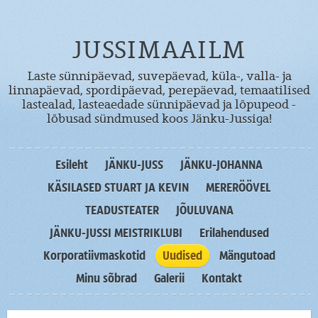
JUSSIMAAILM
Laste sünnipäevad, suvepäevad, küla-, valla- ja
linnapäevad, spordipäevad, perepäevad, temaatilised
lastealad, lasteaedade sünnipäevad ja lõpupeod -
lõbusad sündmused koos Jänku-Jussiga!
Esileht
JÄNKU-JUSS
JÄNKU-JOHANNA
KÄSILASED STUART JA KEVIN
MERERÖÖVEL
TEADUSTEATER
JÕULUVANA
JÄNKU-JUSSI MEISTRIKLUBI
Erilahendused
Korporatiivmaskotid
Uudised
Mängutoad
Minu sõbrad
Galerii
Kontakt