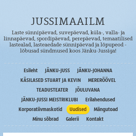
JUSSIMAAILM
Laste sünnipäevad, suvepäevad, küla-, valla- ja
linnapäevad, spordipäevad, perepäevad, temaatilised
lastealad, lasteaedade sünnipäevad ja lõpupeod -
lõbusad sündmused koos Jänku-Jussiga!
Esileht
JÄNKU-JUSS
JÄNKU-JOHANNA
KÄSILASED STUART JA KEVIN
MERERÖÖVEL
TEADUSTEATER
JÕULUVANA
JÄNKU-JUSSI MEISTRIKLUBI
Erilahendused
Korporatiivmaskotid
Uudised
Mängutoad
Minu sõbrad
Galerii
Kontakt