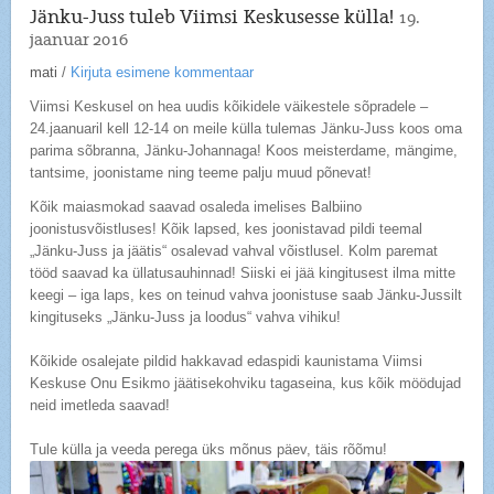
Jänku-Juss tuleb Viimsi Keskusesse külla!
19.
jaanuar 2016
mati
/
Kirjuta esimene kommentaar
Viimsi Keskusel on hea uudis kõikidele väikestele sõpradele –
24.jaanuaril kell 12-14 on meile külla tulemas Jänku-Juss koos oma
parima sõbranna, Jänku-Johannaga! Koos meisterdame, mängime,
tantsime, joonistame ning teeme palju muud põnevat!
Kõik maiasmokad saavad osaleda imelises Balbiino
joonistusvõistluses! Kõik lapsed, kes joonistavad pildi teemal
„Jänku-Juss ja jäätis“ osalevad vahval võistlusel. Kolm paremat
tööd saavad ka üllatusauhinnad! Siiski ei jää kingitusest ilma mitte
keegi – iga laps, kes on teinud vahva joonistuse saab Jänku-Jussilt
kingituseks „Jänku-Juss ja loodus“ vahva vihiku!
Kõikide osalejate pildid hakkavad edaspidi kaunistama Viimsi
Keskuse Onu Esikmo jäätisekohviku tagaseina, kus kõik möödujad
neid imetleda saavad!
Tule külla ja veeda perega üks mõnus päev, täis rõõmu!