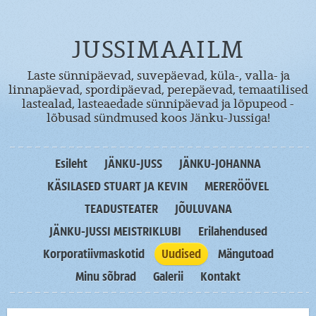
JUSSIMAAILM
Laste sünnipäevad, suvepäevad, küla-, valla- ja
linnapäevad, spordipäevad, perepäevad, temaatilised
lastealad, lasteaedade sünnipäevad ja lõpupeod -
lõbusad sündmused koos Jänku-Jussiga!
Esileht
JÄNKU-JUSS
JÄNKU-JOHANNA
KÄSILASED STUART JA KEVIN
MERERÖÖVEL
TEADUSTEATER
JÕULUVANA
JÄNKU-JUSSI MEISTRIKLUBI
Erilahendused
Korporatiivmaskotid
Uudised
Mängutoad
Minu sõbrad
Galerii
Kontakt