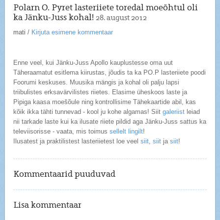
Polarn O. Pyret lasteriiete toredal moeõhtul oli
ka Jänku-Juss kohal!
28. august 2012
mati
/
Kirjuta esimene kommentaar
Enne veel, kui Jänku-Juss Apollo kauplustesse oma uut
Täheraamatut esitlema kiirustas, jõudis ta ka PO.P lasteriiete poodi
Foorumi keskuses. Muusika mängis ja kohal oli palju lapsi
triibulistes erksavärvilistes riietes. Elasime üheskoos laste ja
Pipiga kaasa moešõule ning kontrollisime Tähekaartide abil, kas
kõik ikka tähti tunnevad - kool ju kohe algamas! Siit
galeriist
leiad
nii tarkade laste kui ka ilusate riiete pildid aga Jänku-Juss sattus ka
televiisorisse - vaata, mis toimus
sellelt lingilt
!
Ilusatest ja praktilistest lasteriietest loe veel
siit
,
siit
ja
siit
!
Kommentaarid puuduvad
Lisa kommentaar