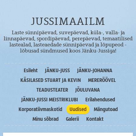
JUSSIMAAILM
Laste sünnipäevad, suvepäevad, küla-, valla- ja
linnapäevad, spordipäevad, perepäevad, temaatilised
lastealad, lasteaedade sünnipäevad ja lõpupeod -
lõbusad sündmused koos Jänku-Jussiga!
Esileht
JÄNKU-JUSS
JÄNKU-JOHANNA
KÄSILASED STUART JA KEVIN
MERERÖÖVEL
TEADUSTEATER
JÕULUVANA
JÄNKU-JUSSI MEISTRIKLUBI
Erilahendused
Korporatiivmaskotid
Uudised
Mängutoad
Minu sõbrad
Galerii
Kontakt