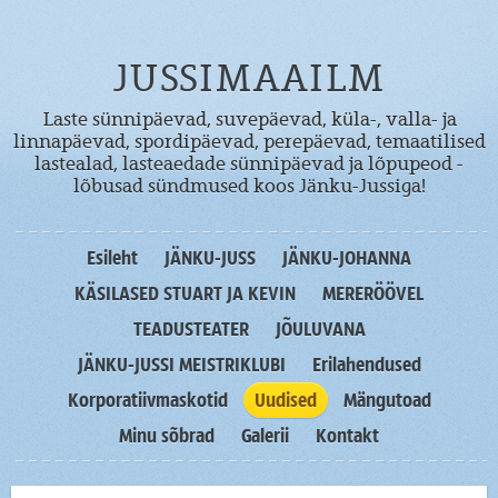
JUSSIMAAILM
Laste sünnipäevad, suvepäevad, küla-, valla- ja
linnapäevad, spordipäevad, perepäevad, temaatilised
lastealad, lasteaedade sünnipäevad ja lõpupeod -
lõbusad sündmused koos Jänku-Jussiga!
Esileht
JÄNKU-JUSS
JÄNKU-JOHANNA
KÄSILASED STUART JA KEVIN
MERERÖÖVEL
TEADUSTEATER
JÕULUVANA
JÄNKU-JUSSI MEISTRIKLUBI
Erilahendused
Korporatiivmaskotid
Uudised
Mängutoad
Minu sõbrad
Galerii
Kontakt