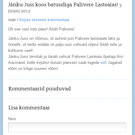
Jänku-Juss koos batuudiga Palivere Lasteaias!
3.
juuni 2012
mati
/
Kirjuta esimene kommentaar
Oli see vast tore päev! Aitäh Palivere!
Jänku-Juss on rõõmus, et auhind just Palivere lasteaiale läks ja
õnnelik, et leidis endale nii palju uusi vahvaid sõpru! Aitäh teile ja
kohtume veel!
Jänku-Juss tervitab ja tänab vahvat Palivere Lasteaia õpetaja Aivi
Aasmäed, kelle kirjutist ilusast päevast saab lugeda
siit
! Jagatud
rõõm on kõige suurem rõõm!
Kommentaarid puuduvad
Lisa kommentaar
Nimi