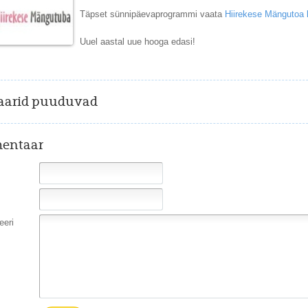
Täpset sünnipäevaprogrammi vaata
Hiirekese Mängutoa 
Uuel aastal uue hooga edasi!
arid puuduvad
entaar
eri