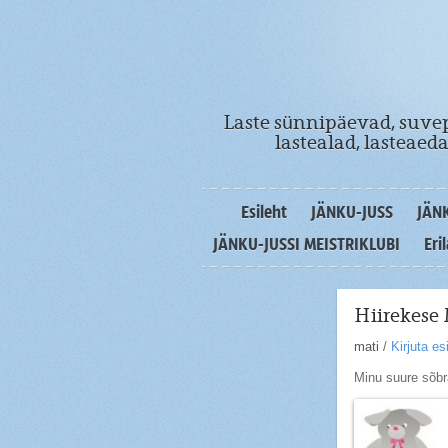
Laste sünnipäevad, suvep
lastealad, lasteae
Esileht
JÄNKU-JUSS
JÄN
JÄNKU-JUSSI MEISTRIKLUBI
Eri
Hiirekese
mati
/
Kirjuta e
Minu suure sõbr