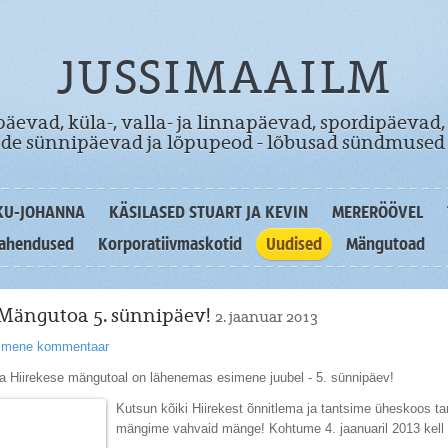
JUSSIMAAILM
äevad, küla-, valla- ja linnapäevad, spordipäevad,
dade sünnipäevad ja lõpupeod - lõbusad sündmused 
KU-JOHANNA
KÄSILASED STUART JA KEVIN
MERERÖÖVEL
lahendused
Korporatiivmaskotid
Uudised
Mängutoad
 Mängutoa 5. sünnipäev!
2. jaanuar 2013
simene kommentaar
a Hiirekese mängutoal on lähenemas esimene juubel - 5. sünnipäev!
Kutsun kõiki Hiirekest õnnitlema ja tantsime üheskoos ta
mängime vahvaid mänge! Kohtume 4. jaanuaril 2013 kell 