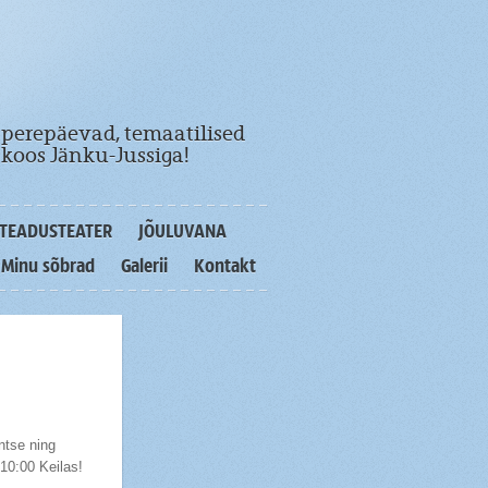
 perepäevad, temaatilised
koos Jänku-Jussiga!
TEADUSTEATER
JÕULUVANA
Minu sõbrad
Galerii
Kontakt
ntse ning
10:00 Keilas!