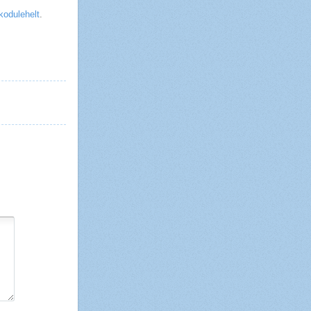
kodulehelt
.