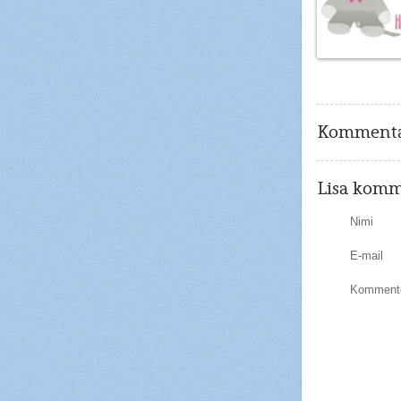
Kommenta
Lisa komm
Nimi
E-mail
Kommente